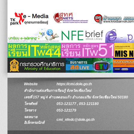
Website
https://cmi.dole.go.th
สำนักงานส่งเสริมการเรียนรู้ จังหวัดเชียงใหม่
เลขที่ 157 หมู่ 4 ตำบลดอนแก้ว อำเภอแม่ริม จังหวัดเชียงใหม่ 50180
โทรศัพท์
053-121177 , 053-121180
โทรสาร
053-121179
จดหมาย
cmi_nfedc@dole.go.th
อิเล็กทรอนิกส์