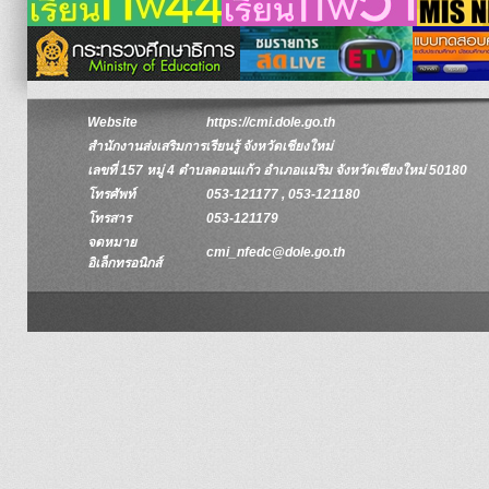
Website
https://cmi.dole.go.th
สำนักงานส่งเสริมการเรียนรู้ จังหวัดเชียงใหม่
เลขที่ 157 หมู่ 4 ตำบลดอนแก้ว อำเภอแม่ริม จังหวัดเชียงใหม่ 50180
โทรศัพท์
053-121177 , 053-121180
โทรสาร
053-121179
จดหมาย
cmi_nfedc@dole.go.th
อิเล็กทรอนิกส์