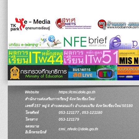
Website
https://cmi.dole.go.th
สำนักงานส่งเสริมการเรียนรู้ จังหวัดเชียงใหม่
เลขที่ 157 หมู่ 4 ตำบลดอนแก้ว อำเภอแม่ริม จังหวัดเชียงใหม่ 50180
โทรศัพท์
053-121177 , 053-121180
โทรสาร
053-121179
จดหมาย
cmi_nfedc@dole.go.th
อิเล็กทรอนิกส์