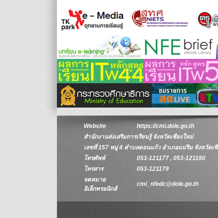
Website
https://cmi.dole.go.th
สำนักงานส่งเสริมการเรียนรู้ จังหวัดเชียงใหม่
เลขที่ 157 หมู่ 4 ตำบลดอนแก้ว อำเภอแม่ริม จังหวัดเ
โทรศัพท์
053-121177 , 053-121180
โทรสาร
053-121179
จดหมาย
cmi_nfedc@dole.go.th
อิเล็กทรอนิกส์