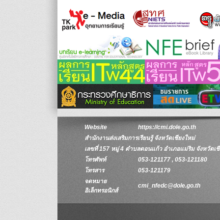
Website
https://cmi.dole.go.th
สำนักงานส่งเสริมการเรียนรู้ จังหวัดเชียงใหม่
เลขที่ 157 หมู่ 4 ตำบลดอนแก้ว อำเภอแม่ริม จังหวัดเ
โทรศัพท์
053-121177 , 053-121180
โทรสาร
053-121179
จดหมาย
cmi_nfedc@dole.go.th
อิเล็กทรอนิกส์