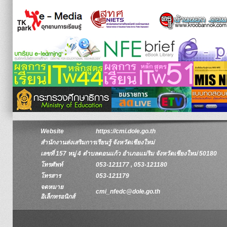
Website
https://cmi.dole.go.th
สำนักงานส่งเสริมการเรียนรู้ จังหวัดเชียงใหม่
เลขที่ 157 หมู่ 4 ตำบลดอนแก้ว อำเภอแม่ริม จังหวัดเชียงใหม่ 50180
โทรศัพท์
053-121177 , 053-121180
โทรสาร
053-121179
จดหมาย
cmi_nfedc@dole.go.th
อิเล็กทรอนิกส์