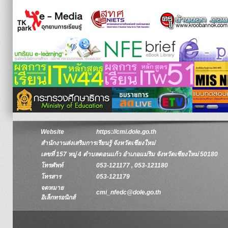
Website
https://cmi.dole.go.th
สำนักงานส่งเสริมการเรียนรู้ จังหวัดเชียงใหม่
เลขที่ 157 หมู่ 4 ตำบลดอนแก้ว อำเภอแม่ริม จังหวัดเชียงใหม่ 50180
โทรศัพท์
053-121177 , 053-121180
โทรสาร
053-121179
จดหมาย
cmi_nfedc@dole.go.th
อิเล็กทรอนิกส์