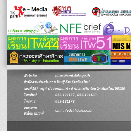
Website
https://cmi.dole.go.th
สำนักงานส่งเสริมการเรียนรู้ จังหวัดเชียงใหม่
เลขที่ 157 หมู่ 4 ตำบลดอนแก้ว อำเภอแม่ริม จังหวัดเชียงใหม่ 50180
โทรศัพท์
053-121177 , 053-121180
โทรสาร
053-121179
จดหมาย
cmi_nfedc@dole.go.th
อิเล็กทรอนิกส์