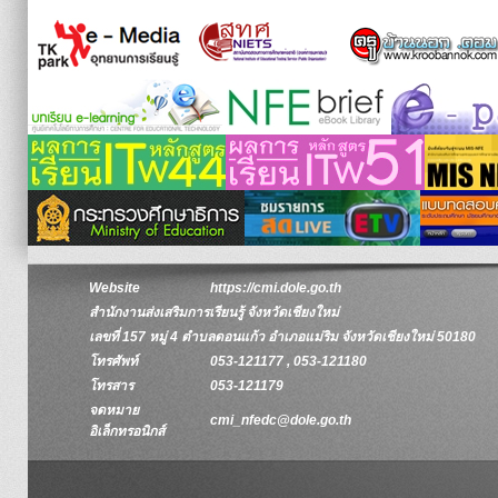
Website
https://cmi.dole.go.th
สำนักงานส่งเสริมการเรียนรู้ จังหวัดเชียงใหม่
เลขที่ 157 หมู่ 4 ตำบลดอนแก้ว อำเภอแม่ริม จังหวัดเชียงใหม่ 50180
โทรศัพท์
053-121177 , 053-121180
โทรสาร
053-121179
จดหมาย
cmi_nfedc@dole.go.th
อิเล็กทรอนิกส์