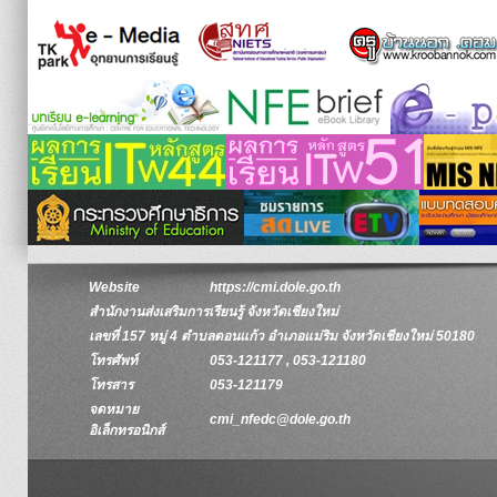
Website
https://cmi.dole.go.th
สำนักงานส่งเสริมการเรียนรู้ จังหวัดเชียงใหม่
เลขที่ 157 หมู่ 4 ตำบลดอนแก้ว อำเภอแม่ริม จังหวัดเชียงใหม่ 50180
โทรศัพท์
053-121177 , 053-121180
โทรสาร
053-121179
จดหมาย
cmi_nfedc@dole.go.th
อิเล็กทรอนิกส์