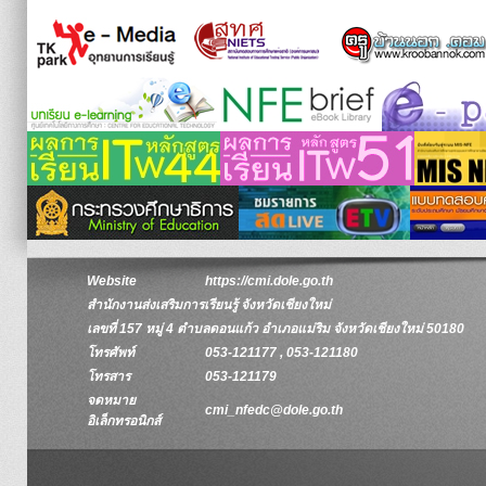
Website
https://cmi.dole.go.th
สำนักงานส่งเสริมการเรียนรู้ จังหวัดเชียงใหม่
เลขที่ 157 หมู่ 4 ตำบลดอนแก้ว อำเภอแม่ริม จังหวัดเชียงใหม่ 50180
โทรศัพท์
053-121177 , 053-121180
โทรสาร
053-121179
จดหมาย
cmi_nfedc@dole.go.th
อิเล็กทรอนิกส์