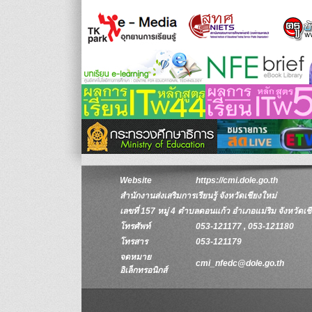
Website
https://cmi.dole.go.th
สำนักงานส่งเสริมการเรียนรู้ จังหวัดเชียงใหม่
เลขที่ 157 หมู่ 4 ตำบลดอนแก้ว อำเภอแม่ริม จังหวัดเ
โทรศัพท์
053-121177 , 053-121180
โทรสาร
053-121179
จดหมาย
cmi_nfedc@dole.go.th
อิเล็กทรอนิกส์