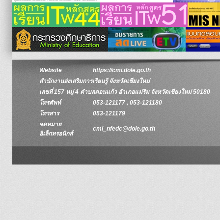
Website
https://cmi.dole.go.th
สำนักงานส่งเสริมการเรียนรู้ จังหวัดเชียงใหม่
เลขที่ 157 หมู่ 4 ตำบลดอนแก้ว อำเภอแม่ริม จังหวัดเชียงใหม่ 50180
โทรศัพท์
053-121177 , 053-121180
โทรสาร
053-121179
จดหมาย
cmi_nfedc@dole.go.th
อิเล็กทรอนิกส์