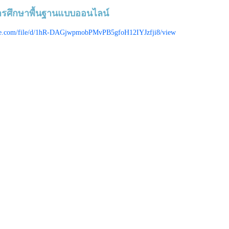
การศึกษาพื้นฐานแบบออนไลน์
ogle.com/file/d/1hR-DAGjwpmobPMvPB5gfoH12IYJzfji8/view