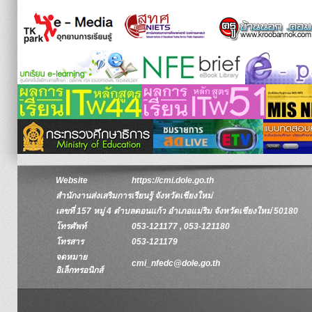
Website
https://cmi.dole.go.th
สำนักงานส่งเสริมการเรียนรู้ จังหวัดเชียงใหม่
เลขที่ 157 หมู่ 4 ตำบลดอนแก้ว อำเภอแม่ริม จังหวัดเชียงใหม่ 50180
โทรศัพท์
053-121177 , 053-121180
โทรสาร
053-121179
จดหมาย
cmi_nfedc@dole.go.th
อิเล็กทรอนิกส์