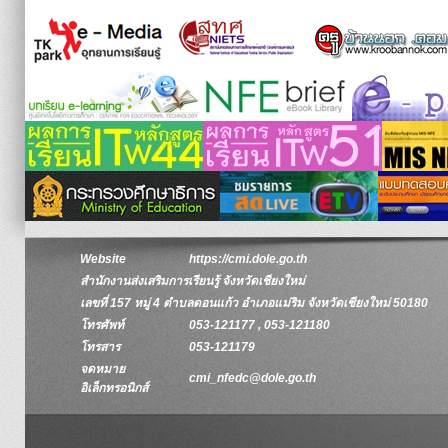
Website
https://cmi.dole.go.th
สำนักงานส่งเสริมการเรียนรู้ จังหวัดเชียงใหม่
เลขที่ 157 หมู่ 4 ตำบลดอนแก้ว อำเภอแม่ริม จังหวัดเชียงใหม่ 50180
โทรศัพท์
053-121177 , 053-121180
โทรสาร
053-121179
จดหมาย
cmi_nfedc@dole.go.th
อิเล็กทรอนิกส์