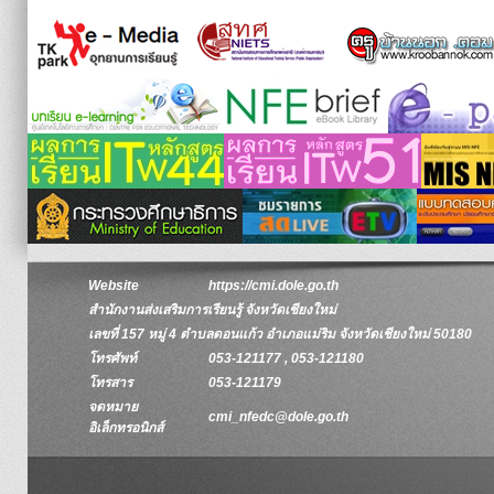
Website
https://cmi.dole.go.th
สำนักงานส่งเสริมการเรียนรู้ จังหวัดเชียงใหม่
เลขที่ 157 หมู่ 4 ตำบลดอนแก้ว อำเภอแม่ริม จังหวัดเชียงใหม่ 50180
โทรศัพท์
053-121177 , 053-121180
โทรสาร
053-121179
จดหมาย
cmi_nfedc@dole.go.th
อิเล็กทรอนิกส์