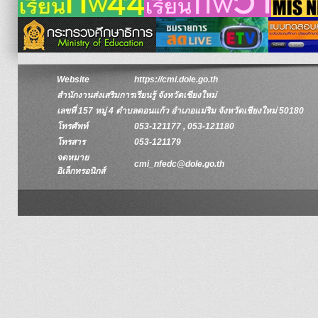
Website
https://cmi.dole.go.th
สำนักงานส่งเสริมการเรียนรู้ จังหวัดเชียงใหม่
เลขที่ 157 หมู่ 4 ตำบลดอนแก้ว อำเภอแม่ริม จังหวัดเชียงใหม่ 50180
โทรศัพท์
053-121177 , 053-121180
โทรสาร
053-121179
จดหมาย
cmi_nfedc@dole.go.th
อิเล็กทรอนิกส์