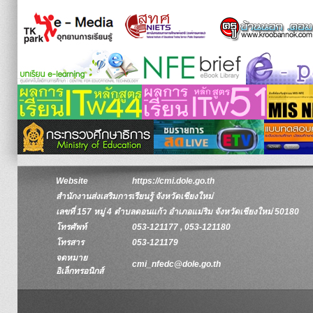
Website
https://cmi.dole.go.th
สำนักงานส่งเสริมการเรียนรู้ จังหวัดเชียงใหม่
เลขที่ 157 หมู่ 4 ตำบลดอนแก้ว อำเภอแม่ริม จังหวัดเชียงใหม่ 50180
โทรศัพท์
053-121177 , 053-121180
โทรสาร
053-121179
จดหมาย
cmi_nfedc@dole.go.th
อิเล็กทรอนิกส์