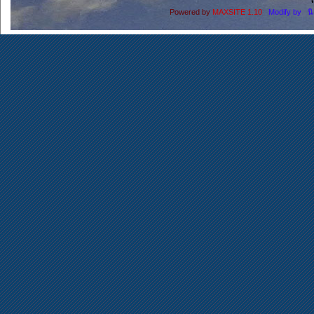
โ
Powered by
MAXSITE 1.10
Modify by น