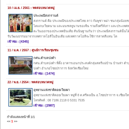
10 / เม.ย. / 2561 : ทดสอบหมวดหมู่
ประเพณีสงกรานต์
สงกรานต์ คือ ประเพณีของประเทศไทย ลาว กัมพูชา พม่า ชนกลุ่มน้อย
ไตแถบเวียดนาม และมนฑลยูนานของจีน รวมถึงศรีลังกา และประเทศ
ตะวันออกของประเทศอินเดีย สันนิษฐานกันว่า ประเพณีสงกรานต์นั้นได
รับวัฒนธรรมมาจากเทศกาลโฮลีในอินเดีย แต่เทศกาลโฮลีจะใช้การสาดสีแทน โด
เข้าชม : [4345]
11 / ม.ค. / 2557 : ศูนย์การเรียนชุมชน
กศน.ตำบลปงตำ
กศน.ตำบลปงตำ ที่ตั้ง อาคารเอนกประสงค์กลุ่มสตรีแม่บ้าน บ้านท่า ตำ
ปงตำ อำเภอไชยปราการ จังหวัดเชียงใหม่
เข้าชม : [1474]
22 / พ.ย. / 2554 : ทดสอบหมวดหมู่
อุทยานแห่งชาติดอยเวียงผา
อุทยานแห่งชาติดอยเวียงผา หมู่ที่ 8 ต.ศรีดงเย็น อ.ไชยปราการ จ.เชียงให
โทรศัพท์ : 08 7186 2118 0 5331 7535
เข้าชม : [2987]
กำลังแสดงหน้าที่
1/1
<<
1
>>