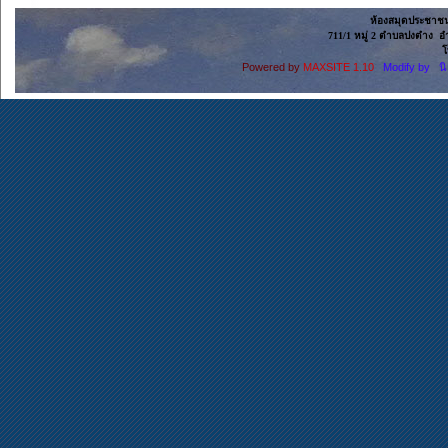
ห้องสมุดประชาช
711/1 หมู่ 2 ตำบลปงตำง อ
โ
Powered by
MAXSITE 1.10
Modify by น