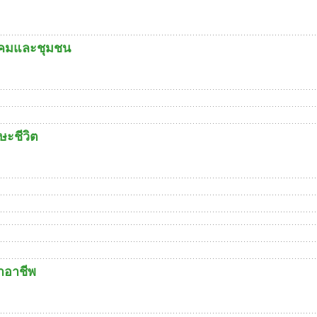
ังคมและชุมชน
ษะชีวิต
าอาชีพ