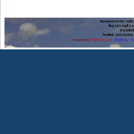
ห้องสมุดประชาชน "เฉลิมร
ที่อยู่ 52/2 หมู่ที
อำเภอสันก
โทรศัพท์ : 053-332994 
Powered by
MAXSITE 1.10
Modify by น