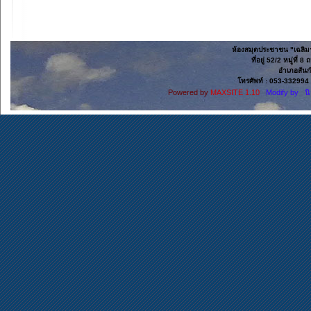
ห้องสมุดประชาชน "เฉลิมร
ที่อยู่ 52/2 หมู่ที
อำเภอสันก
โทรศัพท์ : 053-332994 
Powered by
MAXSITE 1.10
Modify by น