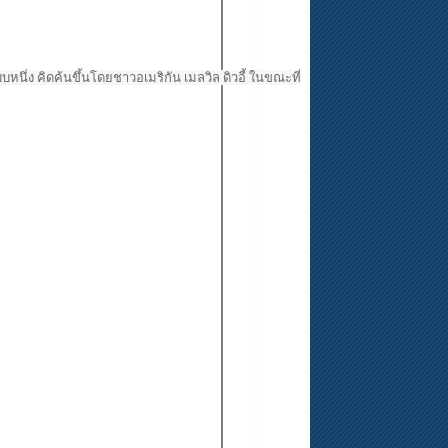
หนึ่ง คิดค้นขึ้นโดยชาวอเมริกัน เมลวิล ดิวอี้ ในขณะที่