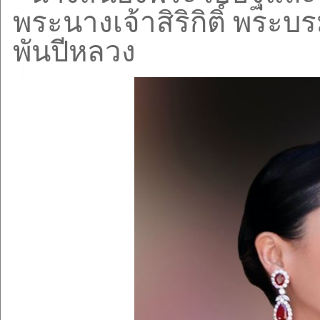
พระนางเจ้าสิริกิติ์ พร
พันปีหลวง