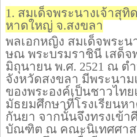
1.
สมเด็จพระนางเจ้าสุท
หาดใหญ่ จ.สงขลา
พลเอกหญิง สมเด็จพระนาง
ษณ พระบรมราชินี
เสด็จ
มิถุนายน พ.ศ.
2521
ณ ตำ
จังหวัดสงขลา มีพระนามเด
ของพระองค์เป็นชาวไทยเช
มัธยมศึกษาที่โรงเรียนหา
กันยา จากนั้นจึงทรงเข้
บัณฑิต ณ คณะนิเทศศาสต