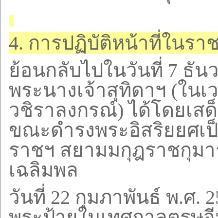
4.
การปฏิบัติหน้าที่ในร
ย้อนกลับไปในวันที่
7
ธัน
พระนางเจ้าสุทิดาฯ (ในเว
วชิราลงกรณ์) ได้โดยเสด
ขณะดำรงพระอิสริยยศเป
ราชฯ สยามมกุฎราชกุมา
เฉลิมพล
วันที่
22
กุมภาพันธ์ พ.ศ.
2
พระป้ายในเทศกาลตรุษจีน