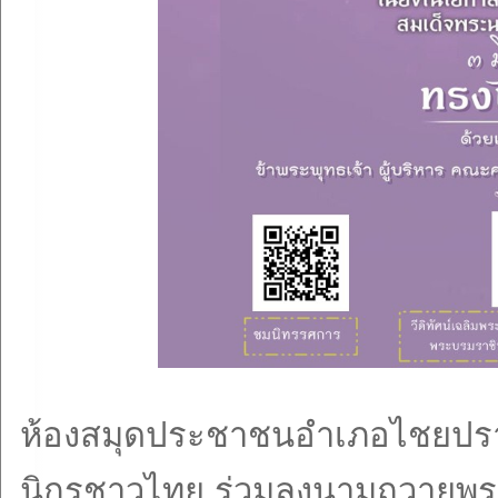
ห้องสมุดประชาชนอำเภอไชยปราก
นิกรชาวไทย ร่วมลงนามถวายพระ