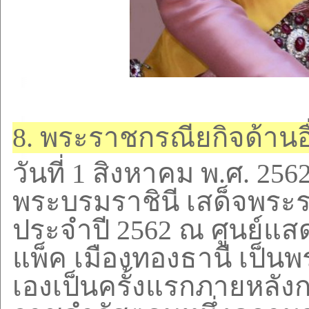
8.
พระราชกรณียกิจด้านอื
วันที่
1
สิงหาคม พ.ศ.
256
พระบรมราชินี
เสด็จพระ
ประจำปี
2562
ณ ศูนย์แส
แพ็ค เมืองทองธานี เป็น
เองเป็นครั้งแรกภายหลั