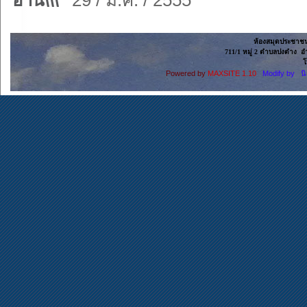
อ่าน\\\"
29 / มี.ค. / 2555
ห้องสมุดประชาช
711/1 หมู่ 2 ตำบลปงตำง อ
โ
Powered by
MAXSITE 1.10
Modify by น