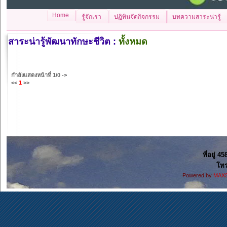
Home
รู้จักเรา
ปฏิทินจัดกิจกรรม
บทความสาระน่ารู้
สาระน่ารู้พัฒนาทักษะชีวิต :
ทั้งหมด
กำลังแสดงหน้าที่
1/0
->
<<
1
>>
ที่อยู่ 4
โทร
Powered by
MAXS