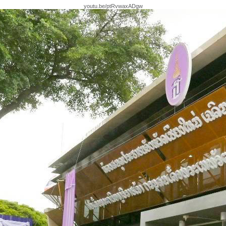
youtu.be/ptRvwaxADgw