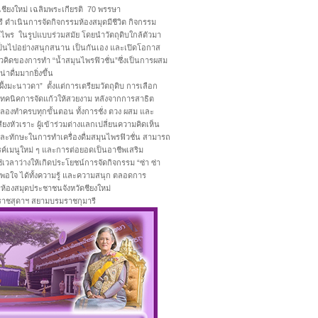
ชียงใหม่ เฉลิมพระเกียรติ 70 พรรษา
ดำเนินการจัดกิจกรรมห้องสมุดมีชีวิต กิจกรรม
สมุนไพร ในรูปแบบร่วมสมัย โดยนำวัตถุดิบใกล้ตัวมา
เป็นไปอย่างสนุกสนาน เป็นกันเอง และเปิดโอกาส
แนวคิดของการทำ “น้ำสมุนไพรฟิวชั่น”ซึ่งเป็นการผสม
่าดื่มมากยิ่งขึ้น
งมะนาวดา” ตั้งแต่การเตรียมวัตถุดิบ การเลือก
เทคนิคการจัดแก้วให้สวยงาม หลังจากการสาธิต
้ทดลองทำครบทุกขั้นตอน ทั้งการชั่ง ตวง ผสม และ
งหัวเราะ ผู้เข้าร่วมต่างแลกเปลี่ยนความคิดเห็น
้และทักษะในการทำเครื่องดื่มสมุนไพรฟิวชั่น สามารถ
รค์เมนูใหม่ ๆ และการต่อยอดเป็นอาชีพเสริม
วลาว่างให้เกิดประโยชน์การจัดกิจกรรม “ซ่า ซ่า
พึงพอใจ ได้ทั้งความรู้ และความสนุก ตลอดการ
รห้องสมุดประชาชนจังหวัดชียงใหม่
ราชสุดาฯ สยามบรมราชกุมารี