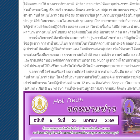
ได้มอบหมายให้ นางสาววชิราภรณ์ จำรัส บรรณารักษ์ ห้องสมุดประชาชนจังหวัดเ
สมเด็จพระกนิษฐาธิราชเจ้า กรมสมเด็จพระเทพรัตนราชสุดาฯ สยามบรมราชกุมารี 
ซ่า ซ่า กับน้ำสมุนไพรฟิวชั่น เพื่อส่งเสริมการเรียนรู้ด้านการแปรรูปเครื่องดื่ม
ประยุกต์ให้เกิดความน่าสนใจ เหมาะกับทุกเพศทุกวัย บรรยากาศการจัดกิจกรรม
ให้ผู้เข้าร่วมได้ลงมือปฏิบัติจริง ตลอดระยะเวลาในช่วงเริ่มต้น ได้มีการแนะนำ
ผสานระหว่างสมุนไพรไทยกับเครื่องดื่มสมัยใหม่ เพื่อเพิ่มรสชาติ กลิ่น และสีสันให้น
จากนั้นวิทยากรได้สาธิตขั้นตอนการทำ “องุ่นขาวพิงค์โซดา” และ “อัญชันน้ำผึ้
ใช้องุ่นขาว การทำน้ำสมุนไพร การผสมโซดาให้เกิดความซ่าอย่างพอดี ตลอดจน
ผู้เข้าร่วมได้ลงมือปฏิบัติจริงด้วยตนเอง โดยมีการแบ่งกลุ่มย่อย เพื่อให้ทุกคนได
ตกแต่งเครื่องดื่มของตนเอง บรรยากาศเต็มไปด้วยความตั้งใจ ความร่วมมือ และเสีย
และช่วยเหลือกันอย่างดีผลจากการดำเนินกิจกรรม พบว่า ผู้เข้าร่วมได้รับความรู
นำไปประยุกต์ใช้ในชีวิตประจำวันได้จริง ทั้งในด้านการดูแลสุขภาพ การสร้างสร
นอกจากนี้ยังช่วยเสริมสร้างความคิดสร้างสรรค์ การทำงานเป็นทีม และการใช้เ
กับน้ำสมุนไพรฟิวชั่น” ในครั้งนี้ประสบความสำเร็จเป็นอย่างดี ผู้เข้าร่วมมีความ
เข้าร่วมกิจกรรม โดยมีผู้เข้าร่วมจำนวน 12 คน ณ ห้อง Work Shop ภายในอาคา
เฉลิมพระเกียรติ ๗๐ พรรษา สมเด็จพระกนิษฐาธิราชเจ้า กรมสมเด็จพระเทพรัตน