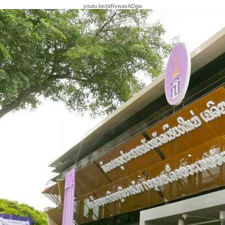
youtu.be/ptRvwaxADgw