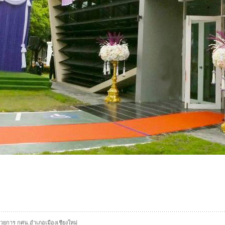
นวยการ กศน.อำเภอเมืองเชียงใหม่