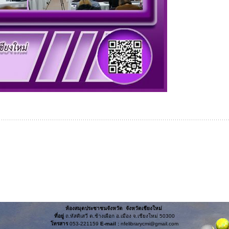
ห้องสมุดประชาชนจังหวัด จังหวัดเชียงใหม่
ที่อยู่
ถ.หัสดิเสวี ต.ช้างเผือก อ.เมือง จ.เชียงใหม่ 50300
โทรสาร
053-221159
E-mail :
nfelibrarycmi@gmail.com