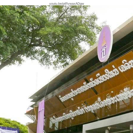
youtu.be/ptRvwaxADgw