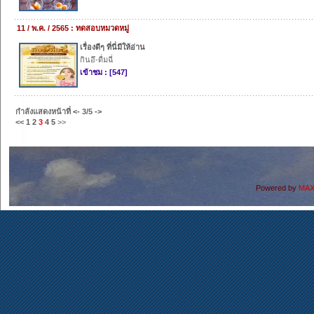
11 / พ.ค. / 2565 : ทดสอบหมวดหมู่
เรื่องดีๆ ที่นี่มีให้อ่าน
กินอึ-ดื่มฉี่
เข้าชม : [547]
กำลังแสดงหน้าที่
<-
3/5
->
<<
1
2
3
4
5
>>
Powered by
MAX