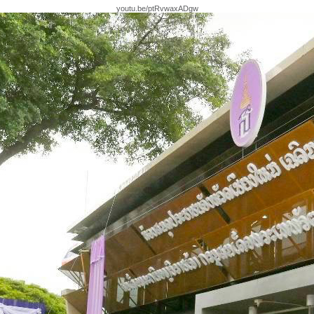
youtu.be/ptRvwaxADgw