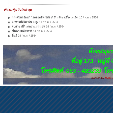
เรื่องน่ารู้ 5 อันดับล่าสุด
“กรดไหลย้อน” โรคยอดฮิต ปล่อยไว้ไม่รักษาเสี่ยงมะเร็ง!
10 / ส.ค. / 2566
อาหารที่มีวิตามิน E สูง
14 / ก.ค. / 2564
จบสาขานี้ไม่ตกงานแน่นอน
14 / ก.ค. / 2564
ขึ้นฉ่ายมหัศจรรย์
14 / ก.ค. / 2564
ลิ้นจี่
24 / พ.ค. / 2564
ห้องสมุด
ที่อยู่ 173 หมู
โทรศัพท์ 053 - 489239 โ
Powered by
MAXS