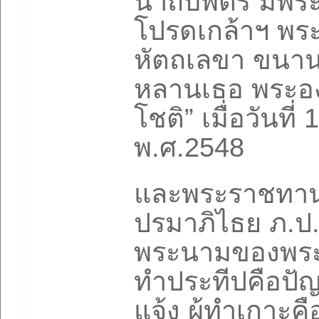
นาถบพิตร มีพ
โปรดเกล้าฯ พ
หัตถเลขา ขนาน
หลานเธอ พระองค์
โชติ” เมื่อวันที่
พ.ศ.2548
และพระราชทาน
ปรมาภิไธย ภ.ป
พระนามของพระอง
ทำประทีปคือปัญ
แจ้ง ผู้ทำเกาะคือท