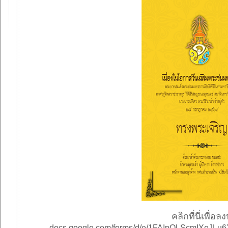
คลิกที่นี่เพื
docs.google.com/forms/d/e/1FAIpQLScmIXeJ