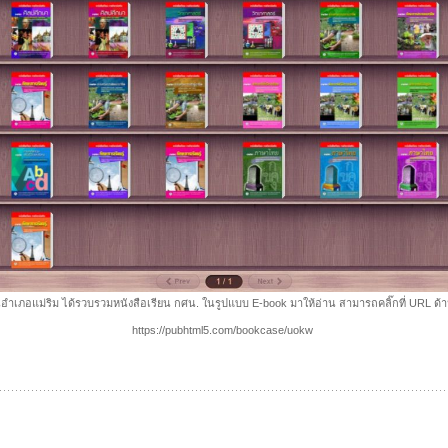
ำเภอแม่ริม ได้รวบรวมหนังสือเรียน กศน. ในรูปแบบ E-book มาให้อ่าน สามารถคลิ๊กที่ URL ด้
https://pubhtml5.com/bookcase/uokw