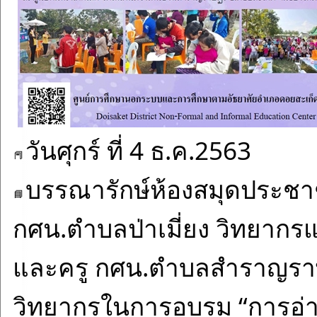
วันศุกร์ ที่ 4 ธ.ค.2563
บรรณารักษ์ห้องสมุดประชา
กศน.ตำบลป่าเมี่ยง วิทยากร
และครู กศน.ตำบลสำราญราษฎ
วิทยากรในการอบรม “การอ่าน