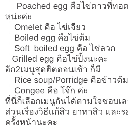
Poached egg คือไข่ดาวที่ทอดใน
หน่ะค่ะ
Omelet คือ ไข่เจียว
Boiled egg คือไข่ต้ม
Soft boiled egg คือ ไช่ลวก
Grilled egg คือไข่ปิ้งนะคะ
อีก2เมนูสุดฮิตตอนเช้า ก็มี
Rice soup/Porridge คือข้าวต้
Congee คือ โจ๊ก ค่ะ
ที่นี่ก็เลือกเมนูกันได้ตามใจชอบ
ส่วนเรื่องวิธีแก้สิว ยาทาสิว แ
ครั้งหน้านะคะ