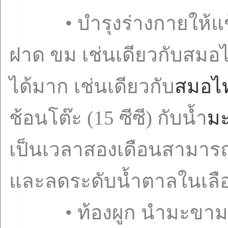
• บำรุงร่างกายให้แข็ง
ฝาด ขม เช่นเดียวกับสมอ
ได้มาก เช่นเดียวกับ
สมอไ
ช้อนโต๊ะ (15 ซีซี) กับน้ำ
มะ
เป็นเวลาสองเดือนสามารถกร
และลดระดับน้ำตาลในเลื
• ท้องผูก นำมะขามป้อ