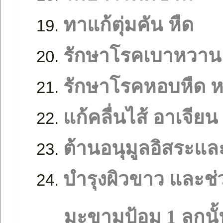
ทาแก้ตุ่มคัน หืด
รักษาโรคเบาหวาน
รักษาโรคหอบหืด 
แก้คลื่นไส้ อาเจียน
ต้านอนุมูลอิสระและ
บำรุงผิวขาว และช
มะขามป้อม 1 ลูกนั้นให้