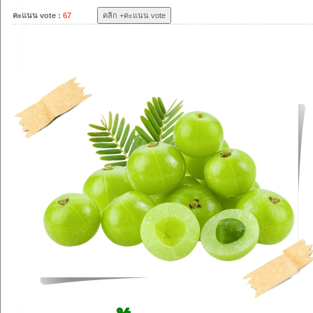
คะแนน vote :
67