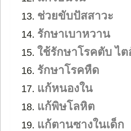
ช่วยขับปัสสาวะ
รักษาเบาหวาน
ใช้รักษาโรคตับ ไต
รักษาโรคหืด
แก้หนองใน
แก้พิษโลหิต
แก้ตานซางในเด็ก