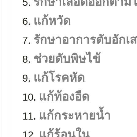
รักษาเลือดออกตามไ
แก้หวัด
รักษาอาการตับอักเ
ช่วยดับพิษไข้
แก้โรคหัด
แก้ท้องอืด
แก้กระหายน้ำ
แก้ร้อนใน