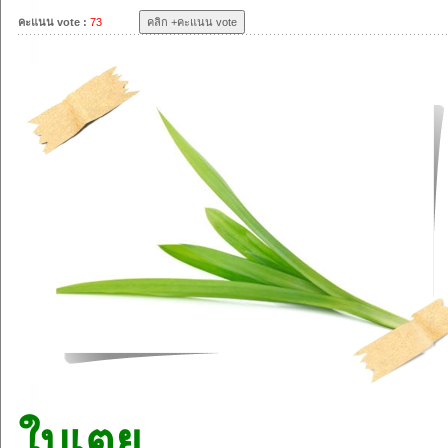
คะแนน vote :
73
ใบเตย