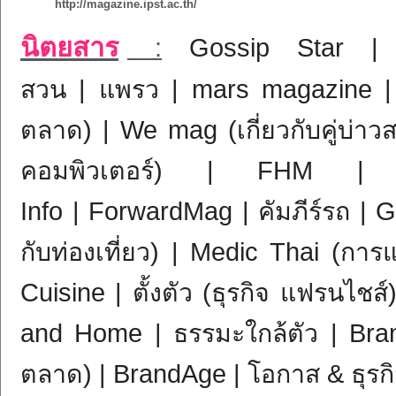
http://magazine.ipst.ac.th/
นิตยสาร
:
Gossip Star
สวน
|
แพรว
|
mars magazine
ตลาด) |
We mag
(เกี่ยวกับคู่บ่า
คอมพิวเตอร์) |
FHM
Info
|
ForwardMag
|
คัมภีร์รถ
|
G
กับท่องเที่ยว) |
Medic Thai
(การแ
Cuisine
|
ตั้งตัว
(ธุรกิจ แฟรนไชส์
and Home
|
ธรรมะใกล้ตัว
|
Bra
ตลาด) |
BrandAge
|
โอกาส & ธุรก