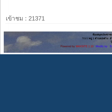
เข้าชม : 21371
ห้องสมุดประชาช
711/1 หมู่ 2 ตำบลปงตำง อ
โ
Powered by
MAXSITE 1.10
Modify by น