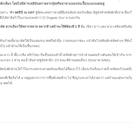
ผักเต็มๆ โดยไม่มีสารเคมีอันตรายจากปุ๋ยหรือยาฆ่าแมลงปนเปื้อนแอบแฝงอยู่
 เพราะ
‘จ๋า-ยศสินี ณ นคร’
ผู้จัดละครสาวสวยที่มีเสน่ห์ปลายจวักเพียบ มีสูตรทำสลัดผักทั้งง่าย ทั้งเก๋
พ ซึ่งได้สาธิตไว้ในงานแถลงข่าว ‘O Organic Gro’ มาบอกกัน
ัด ควรเลือกให้หลากหลาย หลากสี แต่ถ้าจะให้ดีต้องมี 5 สี
คือ เขียว ขาว แดง ม่วง เหลืองหรือส้ม
ส้นก๋วยเตี๋ยวมาตัดให้เป็นแผ่นขนาดครึ่งฝ่ามือ วางลงบนภาชนะ แล้วหันไปหยิบผักสลัดต่างๆ ที่หั่นไ
ลงไป แล้วม้วนให้เป็นชิ้นกลมๆ
้ำมะนาว น้ำผึ้ง เกลือ พริกไทย เริ่มขั้นตอนทำน้ำสลัดด้วยการนำส่วนผสมข้างต้นคนให้เข้ากัน จาก
ันมะกอก 1 ส่วน ต่อน้ำส้มสายชูบัลซามิก 1/3 ขณะที่ส่วนผสมอื่นๆ ปรุงเอาตามชอบ
กุ้งผักม้วนใส่ไว้ในกระทงกระดาษพร้อมเสียบไม้จิ้มเอาไว้ เมื่อจะกินจึงจะราดน้ำสลัดลงไปแค่นั้
ล่งที่เชื่อถือได้ อาจดูยุ่งยากกว่าการซื้อผักสดทั่วๆ ไป ซึ่งถูกและหาได้ง่ายกว่า แต่ถ้ามองสุ
อนาคตได้.