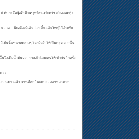
ไก๋ กับ
‘สลัดกุ้งผักม้วน’
(หรือจะเรียกว่า เมี่ยงสลัดกุ้ง
 นอกจากนี้ยังต้องมีเส้นก๋วยเตี๋ยวเส้นใหญ่ไว้สำหรับ
ว้เป็นชิ้นขนาดกลางๆ โดยจัดผักให้เป็นกลุ่ม จากนั้น
นั้นจึงเติมน้ำมันมะกอกลงไปและคนให้เข้ากันอีกครั้ง
นเอง
ขภาพในระยะยาวแล้ว การเลือกกินผักปลอดสาร อาหาร