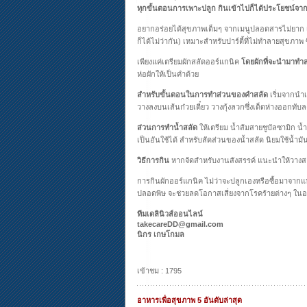
ทุกขั้นตอนการเพาะปลูก กินเข้าไปก็ได้ประโยชน์จาก
อยากอร่อยได้สุขภาพเต็มๆ จากเมนูปลอดสารไม่ยาก
ก็ได้ไม่ว่ากัน) เหมาะสำหรับปาร์ตี้ที่ไม่ทำลายสุขภา
เพียงแค่เตรียมผักสลัดออร์แกนิค
โดยผักที่จะนำมาทำสล
ห่อผักให้เป็นคำด้วย
สำหรับขั้นตอนในการทำส่วนของคำสลัด
เริ่มจากนำเ
วางลงบนเส้นก๋วยเตี๋ยว วางกุ้งลวกซึ่งเด็ดห่างออกทับ
ส่วนการทำน้ำสลัด
ให้เตรียม น้ำส้มสายชูบัลซามิก น
เป็นอันใช้ได้ สำหรับสัดส่วนของน้ำสลัด นิยมใช้น้ำม
วิธีการกิน
หากจัดสำหรับงานสังสรรค์ แนะนำให้วางสลัด
การกินผักออร์แกนิค ไม่ว่าจะปลูกเองหรือซื้อมาจากแห
ปลอดพิษ จะช่วยลดโอกาสเสี่ยงจากโรคร้ายต่างๆ ใน
ทีมเดลินิวส์ออนไลน์
takecareDD@gmail.com
นิกร เกษโกมล
เข้าชม : 1795
อาหารเพื่อสุขภาพ 5 อันดับล่าสุด